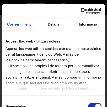
Programación
Diálogo
Iniciar sesión
Regístrate
es
de
eventos
-
Palau
Consentiment
Detalls
Informació
Ningún producto está disponible.
de
la
Música
Aquest lloc web utilitza cookies
Catalana
Aquest lloc web utilitza cookies estrictament necessàries
TU CESTA
per al funcionament del Lloc Web. A més de
Tu cesta está vacía.
les cookies estrictament necessàries,
utilitzem cookies pròpies i de tercers per a personalitzar
el contingut i els anuncis, oferir funcions de xarxes
CÓDIGO PROMOCIONAL
socials i analitzar el trànsit. A més, compartim informació
sobre l'ús que faci del Lloc Web amb els nostres
col·laboradors de xarxes socials, publicitat i anàlisi web,
els quals poden combinar-la amb una altra informació
INFORMACIONES GENERALES
que els hagi proporcionat o que hagin recopilat a través
Selecció
de l'ús que hagi fet dels seus serveis. En el quadre
Necessàries