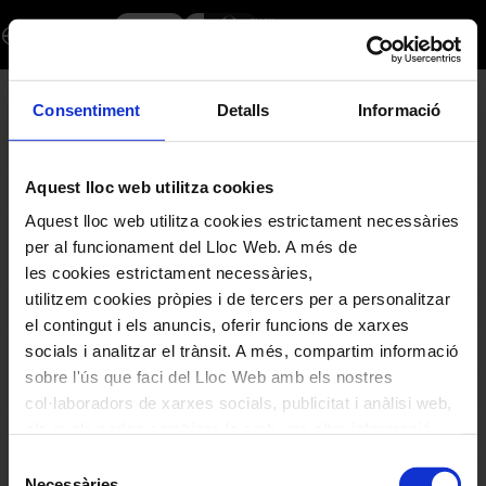
Schedule
Dialog
Sign in
Register
en
of
events
-
Palau
Consentiment
Detalls
Informació
No products available
de
la
Música
Aquest lloc web utilitza cookies
Catalana
Aquest lloc web utilitza cookies estrictament necessàries
YOUR SHOPPING CART
per al funcionament del Lloc Web. A més de
Your cart is empty.
les cookies estrictament necessàries,
utilitzem cookies pròpies i de tercers per a personalitzar
el contingut i els anuncis, oferir funcions de xarxes
PROMOTIONAL CODE
socials i analitzar el trànsit. A més, compartim informació
sobre l'ús que faci del Lloc Web amb els nostres
col·laboradors de xarxes socials, publicitat i anàlisi web,
els quals poden combinar-la amb una altra informació
GENERAL INFORMATION
que els hagi proporcionat o que hagin recopilat a través
Selecció
de l'ús que hagi fet dels seus serveis. En el quadre
Necessàries