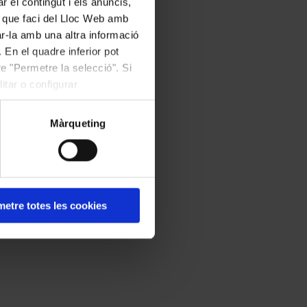
r el contingut i els anuncis,
ús que faci del Lloc Web amb
ar-la amb una altra informació
 En el quadre inferior pot
e "Permetre la selecció". Si
itar o configurar
Màrqueting
etre totes les cookies