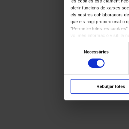
les cookies estrictament nece
oferir funcions de xarxes soc
els nostres col·laboradors de
que els hagi proporcionat o qu
“Permetre totes les cookies” 
vol més informació visiti la 
les cookies en qualsevol mo
Selecció
Necessàries
de
consentiment
Rebutjar totes