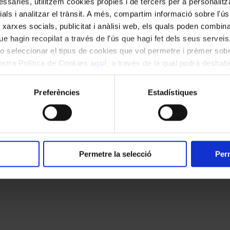
ssàries, utilitzem cookies pròpies i de tercers per a personalitza
ials i analitzar el trànsit. A més, compartim informació sobre l'
 xarxes socials, publicitat i anàlisi web, els quals poden combin
e hagin recopilat a través de l'ús que hagi fet dels seus serveis.
o seleccionar el tipus de cookies que vol permetre i prémer sobr
nostra Política de Cookies
aquí
, a través de la qual podrà deshabil
ment.
Preferències
Estadístiques
Permetre la selecció
Perm