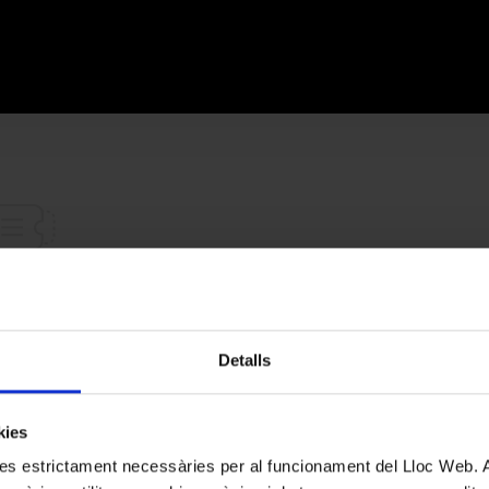
 está vacía.
Detalls
a comprando
kies
kies estrictament necessàries per al funcionament del Lloc Web.